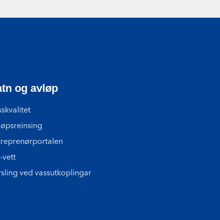
tn og avløp
skvalitet
løpsreinsing
treprenørportalen
-vett
rsling ved vassutkoplingar