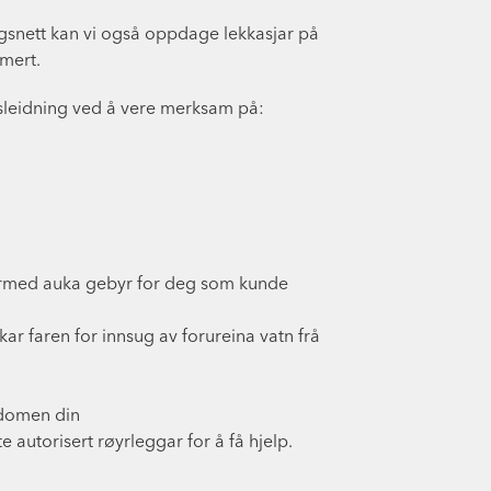
snett kan vi også oppdage lekkasjar på
rmert.
ssleidning ved å vere merksam på:
 dermed auka gebyr for deg som kunde
ukar faren for innsug av forureina vatn frå
edomen din
e autorisert røyrleggar for å få hjelp.