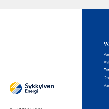
Va
Vas
Av
En
Do
Va