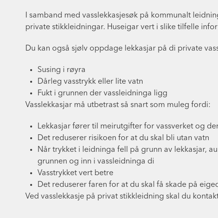
I samband med vasslekkasjesøk på kommunalt leidning
private stikkleidningar. Huseigar vert i slike tilfelle info
Du kan også sjølv oppdage lekkasjar på di private va
Susing i røyra
Dårleg vasstrykk eller lite vatn
Fukt i grunnen der vassleidninga ligg
Vasslekkasjar må utbetrast så snart som muleg fordi:
Lekkasjar fører til meirutgifter for vassverket og
Det reduserer risikoen for at du skal bli utan vatn
Når trykket i leidninga fell på grunn av lekkasjar, a
grunnen og inn i vassleidninga di
Vasstrykket vert betre
Det reduserer faren for at du skal få skade på eig
Ved vasslekkasje på privat stikkleidning skal du kontakt