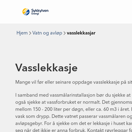
Hjem
Vatn og avløp
vasslekkasjar
Vasslekkasje
Mange vil før eller seinare oppdage vasslekkasje på sit
I samband med vassmålarinstallasjon bør du sjekke at d
også sjekke at vassforbruket er normalt. Det gjennomsn
mellom 150 - 200 liter per døgn, eller ca. 60 m3 i året. Le
vask som drypp. Dette vatnet passerar vassmålaren og v
avløpsgebyr. For å sjekke om det er lekkasje i huset 
seg når det ikkje er anna forbruk. Kontakt røyrleggar f