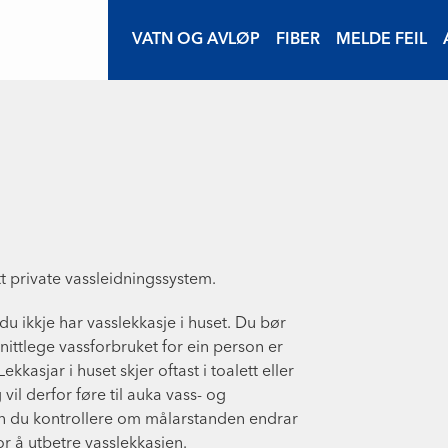
VATN OG AVLØP
FIBER
MELDE FEIL
t private vassleidningssystem.
u ikkje har vasslekkasje i huset. Du bør
ittlege vassforbruket for ein person er
kkasjar i huset skjer oftast i toalett eller
il derfor føre til auka vass- og
kan du kontrollere om målarstanden endrar
or å utbetre vasslekkasjen.