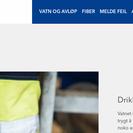
VATN OG AVLØP
FIBER
MELDE FEIL
Drik
Vatnet 
trygt å
noko a