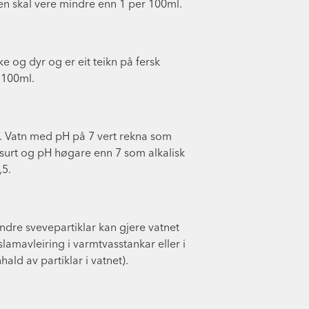
en skal vere mindre enn 1 per 100ml.
e og dyr og er eit teikn på fersk
 100ml.
 14. Vatn med pH på 7 vert rekna som
 surt og pH høgare enn 7 som alkalisk
,5.
 andre svevepartiklar kan gjere vatnet
 slamavleiring i varmtvasstankar eller i
ald av partiklar i vatnet).