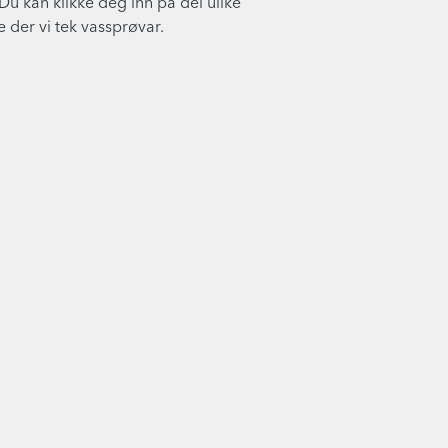
Du kan klikke deg inn på dei ulike
 der vi tek vassprøvar.