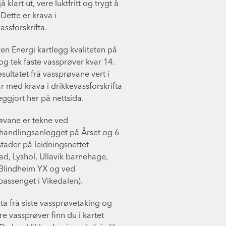
å klart ut, vere luktfritt og trygt å
 Dette er krava i
assforskrifta.
en Energi kartlegg kvaliteten på
og tek faste vassprøver kvar 14.
sultatet frå vassprøvane vert i
 med krava i drikkevassforskrifta
eggjort her på nettsida.
øvane er tekne ved
handlingsanlegget på Årset og 6
tader på leidningsnettet
d, Lyshol, Ullavik barnehage,
Blindheim YX og ved
assenget i Vikedalen).
ta frå siste vassprøvetaking og
re vassprøver finn du i kartet