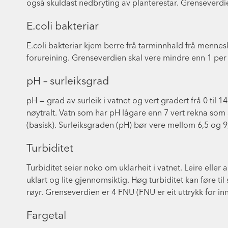
også skuldast nedbryting av planterestar. Grenseverdi
E.coli bakteriar
E.coli bakteriar kjem berre frå tarminnhald frå mennesk
forureining. Grenseverdien skal vere mindre enn 1 per
pH – surleiksgrad
pH = grad av surleik i vatnet og vert gradert frå 0 til
nøytralt. Vatn som har pH lågare enn 7 vert rekna som
(basisk). Surleiksgraden (pH) bør vere mellom 6,5 og 9
Turbiditet
Turbiditet seier noko om uklarheit i vatnet. Leire eller
uklart og lite gjennomsiktig. Høg turbiditet kan føre til
røyr. Grenseverdien er 4 FNU (FNU er eit uttrykk for innh
Fargetal