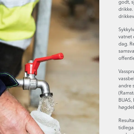
godt, sj
drikke.
drikkev
Sykkylv
vatnet 
dag. Re
samsvar
offentl
Vasspr
vassbe
andre s
(Ramsta
BUAS, 
høgdeb
Resulta
tidlega