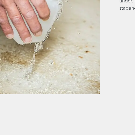
under. 
stadane