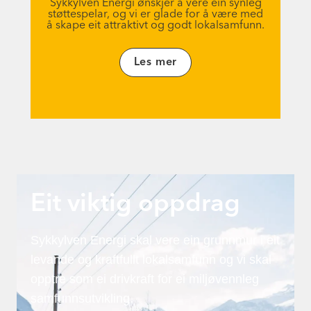
Sykkylven Energi ønskjer å vere ein synleg
støttespelar, og vi er glade for å være med
å skape eit attraktivt og godt lokalsamfunn.
Les mer
Eit viktig oppdrag
Sykkylven Energi skal vere ein grunnmur i eit
levande og kraftfullt lokalsamfunn og vi skal
opptre som ei drivkraft for ei miljøvennleg
samfunnsutvikling.