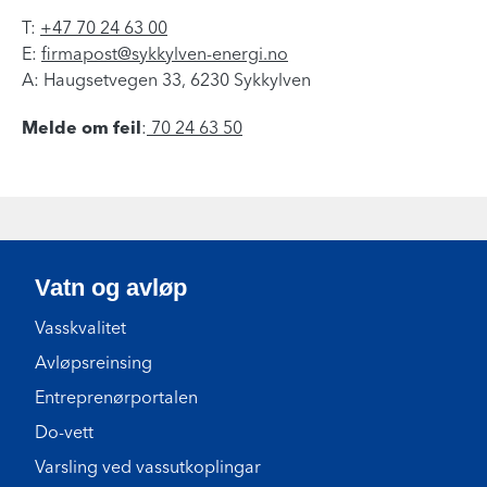
T:
+47 70 24 63 00
E:
firmapost@sykkylven-energi.no
A: Haugsetvegen 33, 6230 Sykkylven
Melde om feil
:
70 24 63 50
Vatn og avløp
Vasskvalitet
Avløpsreinsing
Entreprenørportalen
Do-vett
Varsling ved vassutkoplingar